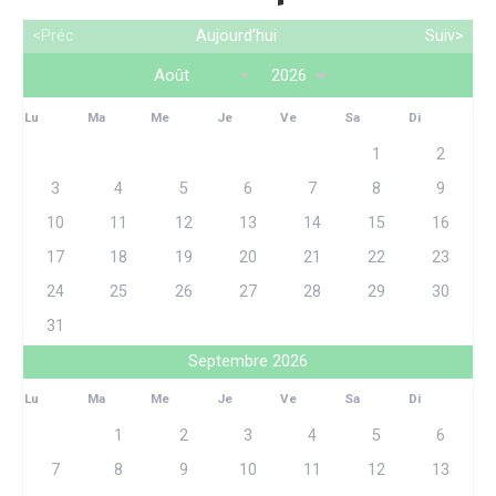
<Préc
Aujourd'hui
Suiv>
Lu
Ma
Me
Je
Ve
Sa
Di
1
2
3
4
5
6
7
8
9
10
11
12
13
14
15
16
17
18
19
20
21
22
23
24
25
26
27
28
29
30
31
Septembre 2026
Lu
Ma
Me
Je
Ve
Sa
Di
1
2
3
4
5
6
7
8
9
10
11
12
13