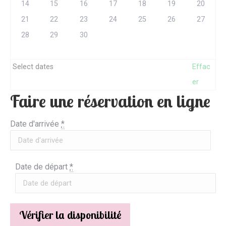
14
15
16
17
18
19
20
21
22
23
24
25
26
27
28
29
30
Select dates
Effac
er
Faire une réservation en ligne
Date d'arrivée
*
Date de départ
*