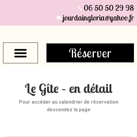
06 50 50 29 98
jourdaingloria@yahoo.fr
Réserver
Découvrir La Région
Le Gîte – en détail
Pour accéder au calendrier de réservation
descendez la page