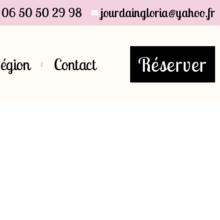
06 50 50 29 98
jourdaingloria@yahoo.fr
Réserver
Région
Contact