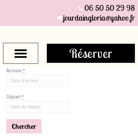
06 50 50 29 98
jourdaingloria@yahoo.fr
Réserver
Arrivée
*
Découvrir La Région
Départ
*